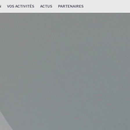
N
VOS ACTIVITÉS
ACTUS
PARTENAIRES